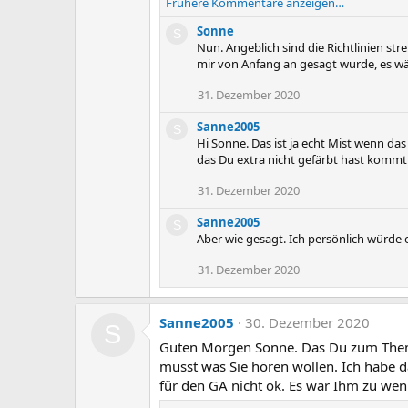
Frühere Kommentare anzeigen…
n
e
Sonne
S
n
Nun. Angeblich sind die Richtlinien str
:
mir von Anfang an gesagt wurde, es wä
31. Dezember 2020
Sanne2005
S
Hi Sonne. Das ist ja echt Mist wenn d
das Du extra nicht gefärbt hast komm
31. Dezember 2020
Sanne2005
S
Aber wie gesagt. Ich persönlich würde
31. Dezember 2020
Sanne2005
30. Dezember 2020
S
Guten Morgen Sonne. Das Du zum Thema 
musst was Sie hören wollen. Ich habe 
für den GA nicht ok. Es war Ihm zu we