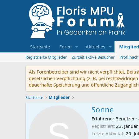
Startseite
Foren
Aktuelles
Mitglie
Registrierte Mitglieder
Zurzeit aktive Besucher
Profilnach
Als Forenbetreiber sind wir nicht verpflichtet, Bei
gesetzlichen Verpflichtung (z. B. bei rechtswidrige
dauerhafte Speicherung und öffentliche Zugänglich
Startseite
Mitglieder
Sonne
S
Erfahrener Benutzer
·
Registriert
23. Januar
Letzte Aktivität
20. Ju