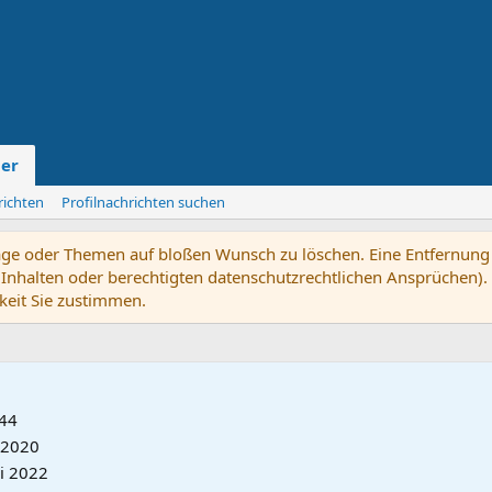
der
richten
Profilnachrichten suchen
träge oder Themen auf bloßen Wunsch zu löschen. Eine Entfernung e
n Inhalten oder berechtigten datenschutzrechtlichen Ansprüchen). B
keit Sie zustimmen.
44
 2020
li 2022