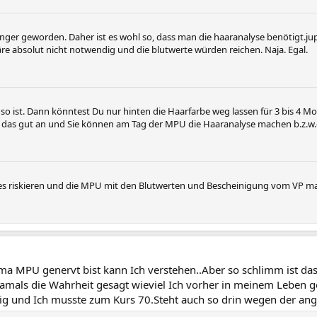
enger geworden. Daher ist es wohl so, dass man die haaranalyse benötigt.jup
re absolut nicht notwendig und die blutwerte würden reichen. Naja. Egal.
as so ist. Dann könntest Du nur hinten die Haarfarbe weg lassen für 3 bis 
t das gut an und Sie können am Tag der MPU die Haaranalyse machen b.z.w
 es riskieren und die MPU mit den Blutwerten und Bescheinigung vom VP m
MPU genervt bist kann Ich verstehen..Aber so schlimm ist das n
damals die Wahrheit gesagt wieviel Ich vorher in meinem Leben 
nig und Ich musste zum Kurs 70.Steht auch so drin wegen der a