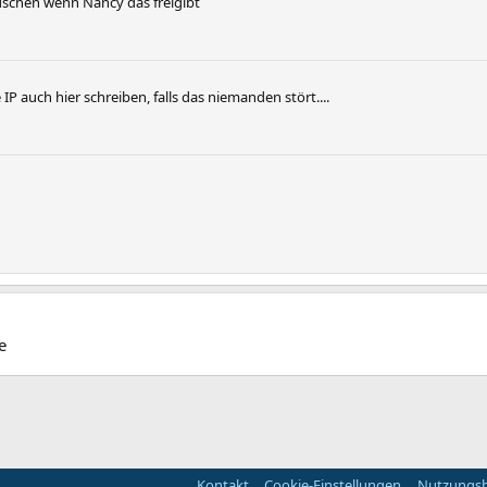
uschen wenn Nancy das freigibt
IP auch hier schreiben, falls das niemanden stört....
e
Kontakt
Cookie-Einstellungen
Nutzungs