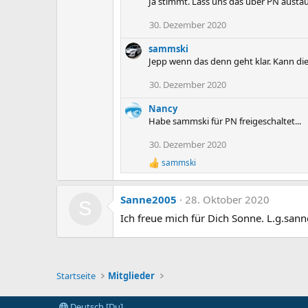
Ja stimmt. Lass uns das über PN austa
30. Dezember 2020
sammski
Jepp wenn das denn geht klar. Kann die 
30. Dezember 2020
Nancy
Habe sammski für PN freigeschaltet...
30. Dezember 2020
sammski
R
e
a
Sanne2005
28. Oktober 2020
k
S
t
Ich freue mich für Dich Sonne. L.g.sann
i
o
n
e
n
Startseite
Mitglieder
:
Deutsch [Du]