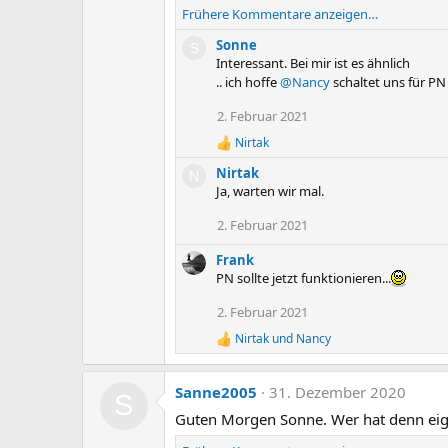
Frühere Kommentare anzeigen…
Sonne
S
Interessant. Bei mir ist es ähnlich
.. ich hoffe
@Nancy
schaltet uns für PN 
2. Februar 2021
Nirtak
R
e
Nirtak
N
a
Ja, warten wir mal.
k
t
2. Februar 2021
i
o
Frank
n
e
PN sollte jetzt funktionieren...
n
:
2. Februar 2021
Nirtak
und
Nancy
R
e
a
Sanne2005
31. Dezember 2020
k
S
t
Guten Morgen Sonne. Wer hat denn eige
i
o