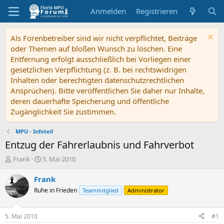
Anmelden
Registrieren
Als Forenbetreiber sind wir nicht verpflichtet, Beiträge
oder Themen auf bloßen Wunsch zu löschen. Eine
Entfernung erfolgt ausschließlich bei Vorliegen einer
gesetzlichen Verpflichtung (z. B. bei rechtswidrigen
Inhalten oder berechtigten datenschutzrechtlichen
Ansprüchen). Bitte veröffentlichen Sie daher nur Inhalte,
deren dauerhafte Speicherung und öffentliche
Zugänglichkeit Sie zustimmen.
MPU - Infoteil
Entzug der Fahrerlaubnis und Fahrverbot
E
E
Frank
5. Mai 2010
r
r
s
s
Frank
t
t
Ruhe in Frieden
Teammitglied
Administrator
e
e
l
l
l
l
5. Mai 2010
#1
e
t