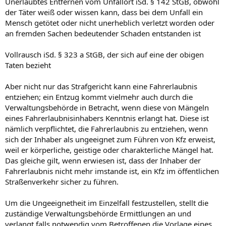
Unerlaubtes Entfernen vom Unfallort iSd. § 142 StGB, obwohl
der Täter weiß oder wissen kann, dass bei dem Unfall ein
Mensch getötet oder nicht unerheblich verletzt worden oder
an fremden Sachen bedeutender Schaden entstanden ist
Vollrausch iSd. § 323 a StGB, der sich auf eine der obigen
Taten bezieht
Aber nicht nur das Strafgericht kann eine Fahrerlaubnis
entziehen; ein Entzug kommt vielmehr auch durch die
Verwaltungsbehörde in Betracht, wenn diese von Mängeln
eines Fahrerlaubnisinhabers Kenntnis erlangt hat. Diese ist
nämlich verpflichtet, die Fahrerlaubnis zu entziehen, wenn
sich der Inhaber als ungeeignet zum Führen von Kfz erweist,
weil er körperliche, geistige oder charakterliche Mängel hat.
Das gleiche gilt, wenn erwiesen ist, dass der Inhaber der
Fahrerlaubnis nicht mehr imstande ist, ein Kfz im öffentlichen
Straßenverkehr sicher zu führen.
Um die Ungeeignetheit im Einzelfall festzustellen, stellt die
zuständige Verwaltungsbehörde Ermittlungen an und
verlangt falls notwendig vom Betroffenen die Vorlage eines