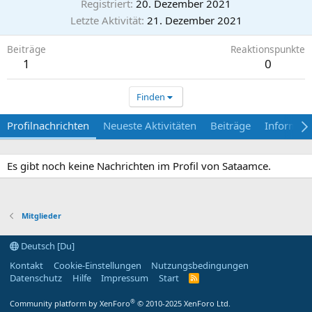
Registriert
20. Dezember 2021
Letzte Aktivität
21. Dezember 2021
Beiträge
Reaktionspunkte
1
0
Finden
Profilnachrichten
Neueste Aktivitäten
Beiträge
Informat
Es gibt noch keine Nachrichten im Profil von Sataamce.
Mitglieder
Deutsch [Du]
Kontakt
Cookie-Einstellungen
Nutzungsbedingungen
Datenschutz
Hilfe
Impressum
Start
R
S
S
®
Community platform by XenForo
© 2010-2025 XenForo Ltd.