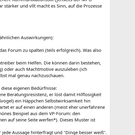
 stärker und vllt macht es Sinn, auf die Prozesse
 ähnlichen Auswirkungen):
s Forum zu spalten (teils erfolgreich). Was also
Antreiber beim Helfen. Die können darin bestehen,
ng) oder auch Machtmotive auszuleben (ich
selbst mal genau nachzuschauen.
l diese eigenen Bedürfnisse:
 Beratungsresistenz, er löst damit Hilflosigkeit
aßvogel) ein Häppchen Selbstwirksamkeit hin
wartet er auf einen anderen (meist eher unerfahrene
chönes Beispiel aus dem VP-Forum: den
hen auf seine Seite werfen*). Dieses Muster ist
er jede Aussage hinterfragt und "Dinge besser weiß".