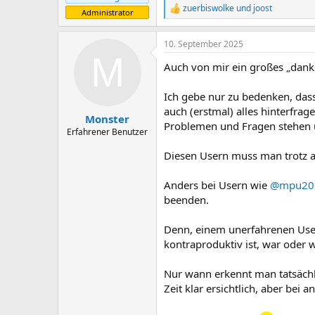
zuerbiswolke
und
joost
R
Administrator
e
a
10. September 2025
k
M
t
Auch von mir ein großes „danke
i
o
n
Ich gebe nur zu bedenken, dass 
e
auch (erstmal) alles hinterfr
n
Monster
Problemen und Fragen stehen u
:
Erfahrener Benutzer
Diesen Usern muss man trotz al
Anders bei Usern wie
@mpu20
beenden.
Denn, einem unerfahrenen User 
kontraproduktiv ist, war oder 
Nur wann erkennt man tatsächl
Zeit klar ersichtlich, aber bei