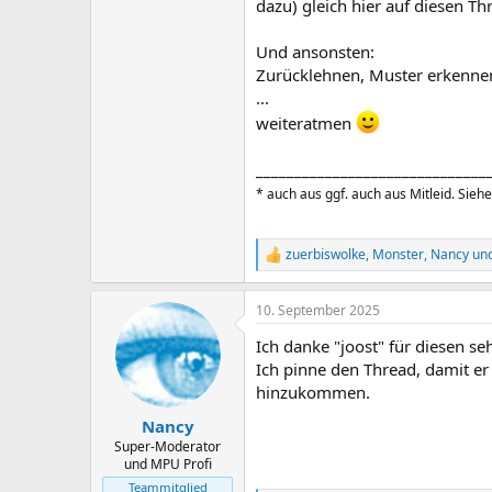
dazu) gleich hier auf diesen T
Und ansonsten:
Zurücklehnen, Muster erkennen
...
weiteratmen
______________________________
* auch aus ggf. auch aus Mitleid. Siehe
zuerbiswolke
,
Monster
,
Nancy
und
R
e
a
10. September 2025
k
t
Ich danke "joost" für diesen se
i
o
Ich pinne den Thread, damit e
n
hinzukommen.
e
n
Nancy
:
Super-Moderator
und MPU Profi
Teammitglied