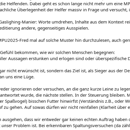
ber die Helfenden. Dabei geht es schon lange nicht mehr um eine 
fachliche Überlegenheit der Helfer massiv in Frage und versucht, 
r Gaslighing-Manier: Worte umdrehen, Inhalte aus dem Kontext re
ditierung andere, gegenseitiges Ausspielen.
MPU2025-Fred mal auf solche Muster hin durchzulesen, auch ge
n Gefühl bekommen, wie wir solchen Menschen begegnen:
ler Aussagen erstunken und erlogen sind oder überspezifische De
ar nicht erwünscht ist, sondern das Ziel ist, als Sieger aus der 
 an uns eine Lüge.
der ignorieren oder versuchen, an die ganz kurze Leine zu legen
antwortet wurde, die nächste stellen. In der Steuerung bleiben. 
 Spaßvogel) bisschen Futter hinwirfst (Verständnis z.B., oder Wü
zu gehen. Auf sowas dürfen wir nicht reinfallen (Klarheit über e
ausgehen, dass wir entweder gar keinen echten Auftrag haben od
t
unser
Problem ist. Bei erkennbaren Spaltungsversuchen (da zähl