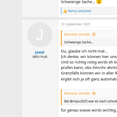
Schwierige Sache…
Nancy
und
joost
R
e
a
10. September 2025
k
J
t
i
Monster schrieb:
o
n
Schwierige Sache…
e
n
Du, glaube ich nicht mal...
joost
:
Ich denke, wir können hier uns
MPU Profi
Und so richtig nötig wirds eh 
prüfen kann, obs ihm/ihr ähnlic
Grenzfälle können wir in aller
ergibt sich ja oft ganz automati
Monster schrieb:
Bei @mpu2025 war es nach schneller
für genau sowas wirds wichtig, 