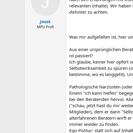
J
l
l
relevanten Inhalte). Wir haben
l
l
dahinter
zu achten.
e
t
joost
r
a
m
MPU Profi
Was mir aufgefallen ist, hier
Aus einer ursprünglichen Berat
ist passiert?
Ich glaube, keiner hier opfert
Selbstwirksamkeit zu spüren (i
bestimme, wo es langgeht). Und
Pathologische Narzissten (oder 
Einem "ich kann helfen" begegn
bei den Beratenden hervor. Abe
("schau, jetzt hast du mir weit
Mitglieder), dem er dann "Sel
alterfahrenen Beratern wirft er
immer wieder zu finden.
Ego-Politur: statt sich auf Inh