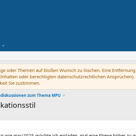
träge oder Themen auf bloßen Wunsch zu löschen. Eine Entfernung e
n Inhalten oder berechtigten datenschutzrechtlichen Ansprüchen). B
keit Sie zustimmen.
diskussionen zum Thema MPU
ationsstil
n wie mpu2025 möchte ich einladen, mal eine Ebene höher zu g