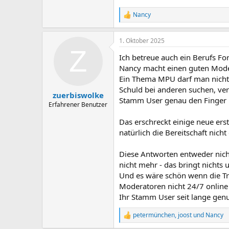
Nancy
R
e
a
1. Oktober 2025
k
Z
t
Ich betreue auch ein Berufs Fo
i
o
Nancy macht einen guten Moder
n
Ein Thema MPU darf man nicht v
e
Schuld bei anderen suchen, ver
n
zuerbiswolke
Stamm User genau den Finger i
:
Erfahrener Benutzer
Das erschreckt einige neue ers
natürlich die Bereitschaft nich
Diese Antworten entweder nicht
nicht mehr - das bringt nichts 
Und es wäre schön wenn die Tr
Moderatoren nicht 24/7 online 
Ihr Stamm User seit lange genu
petermünchen
,
joost
und
Nancy
R
e