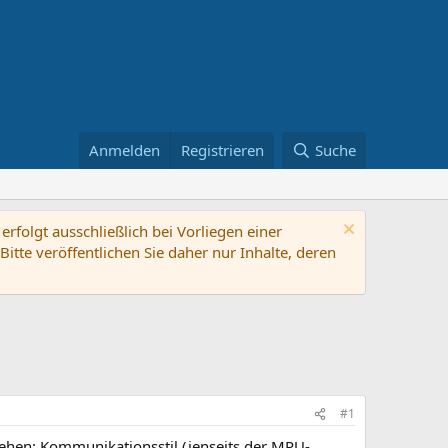
Anmelden
Registrieren
Suche
rfolgt ausschließlich bei Vorliegen einer
itte veröffentlichen Sie daher nur Inhalte, deren
#1
ehen: Kommunikationsstil (jenseits der MPU-