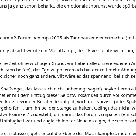
 uns ja ganz schön beharkt, die emotionale Inbrunst wurde spürbar
 und im VP-Forum, wo mpu2025 als Tannhäuser weitermachte (mit
ungsabsicht wurde ein Machtkampf, der TE versuchte weiterhin, da
 seine Zeit ohne wichtigen Grund, wir haben alle unsere eigenen 
ch kann helfen), das Ego zu polieren (ich bin der mit mehr Ahnu
 sicher noch ganz andere, vllt wäre es das spannend, bei sich 
Spaßvögel, das lässt sich nicht unbedingt sagen) boykottieren al
et er mit dem Entzug dieser Selbstwirksamkeit durch vollkommene
r: kurz bevor der Beratende aufgibt, wirft der Narzisst (oder Sp
ergeholfen"), um ihn bei der Stange zu halten. Gelingt das nicht, 
bstwirksamkeit" zugesteht, um damit das Forum zu spalten (ein s
 Unfähigkeit vor und zugleich lobt er Neueinsteiger, die sich bissc
alte einzulassen, geht er auf die Ebene des Machtkampfes, indem 