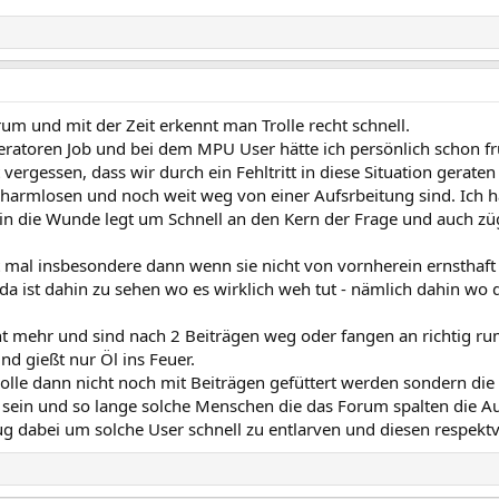
rum und mit der Zeit erkennt man Trolle recht schnell.
atoren Job und bei dem MPU User hätte ich persönlich schon frü
ergessen, dass wir durch ein Fehltritt in diese Situation geraten
harmlosen und noch weit weg von einer Aufsrbeitung sind. Ich ha
n die Wunde legt um Schnell an den Kern der Frage und auch z
t mal insbesondere dann wenn sie nicht von vornherein ernsthaft u
t da ist dahin zu sehen wo es wirklich weh tut - nämlich dahin wo 
 mehr und sind nach 2 Beiträgen weg oder fangen an richtig rum
und gießt nur Öl ins Feuer.
olle dann nicht noch mit Beiträgen gefüttert werden sondern di
sein und so lange solche Menschen die das Forum spalten die Aus
g dabei um solche User schnell zu entlarven und diesen respektv