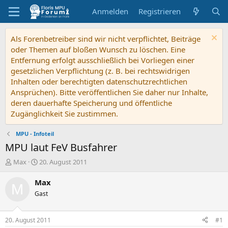
Anmelden
Registrieren
Als Forenbetreiber sind wir nicht verpflichtet, Beiträge
oder Themen auf bloßen Wunsch zu löschen. Eine
Entfernung erfolgt ausschließlich bei Vorliegen einer
gesetzlichen Verpflichtung (z. B. bei rechtswidrigen
Inhalten oder berechtigten datenschutzrechtlichen
Ansprüchen). Bitte veröffentlichen Sie daher nur Inhalte,
deren dauerhafte Speicherung und öffentliche
Zugänglichkeit Sie zustimmen.
MPU - Infoteil
MPU laut FeV Busfahrer
E
E
Max
20. August 2011
r
r
s
s
Max
M
t
t
Gast
e
e
l
l
l
l
20. August 2011
#1
e
t