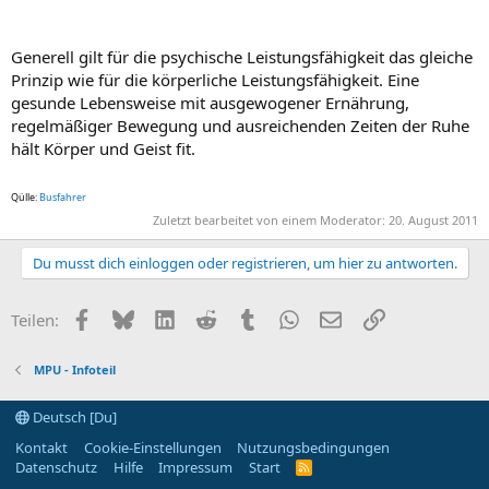
Generell gilt für die psychische Leistungsfähigkeit das gleiche
Prinzip wie für die körperliche Leistungsfähigkeit. Eine
gesunde Lebensweise mit ausgewogener Ernährung,
regelmäßiger Bewegung und ausreichenden Zeiten der Ruhe
hält Körper und Geist fit.
Qülle:
Busfahrer
Zuletzt bearbeitet von einem Moderator:
20. August 2011
Du musst dich einloggen oder registrieren, um hier zu antworten.
Facebook
Bluesky
LinkedIn
Reddit
Tumblr
WhatsApp
E-Mail
Link
Teilen:
MPU - Infoteil
Deutsch [Du]
Kontakt
Cookie-Einstellungen
Nutzungsbedingungen
Datenschutz
Hilfe
Impressum
Start
R
S